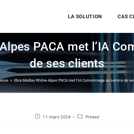
LA SOLUTION
CAS C
Alpes PACA met l’IA Co
de ses clients
resse
>
Ebra Médias Rhône-Alpes PACA met l’IA Comonimage au service de ses
11 mars 2024
Presse