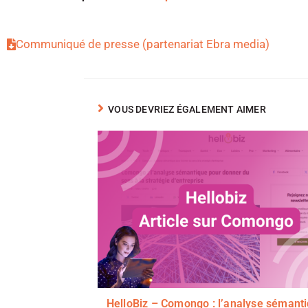
Communiqué de presse (partenariat Ebra media)
VOUS DEVRIEZ ÉGALEMENT AIMER
HelloBiz – Comongo : l’analyse sémant