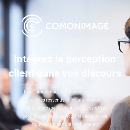
Intégrez la perception
client dans vos discours
L’IA Comonimage vous permet de rendre
factuels les ressentis et les attentes de vos
clients et prospects vis-à-vis de vos offres,
produits ou services, et ainsi découvrir de
nouvelles idées qui amélioreront