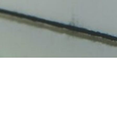
Relevez les besoins et irritants d
cibles pour mener à bien le cha
interne ou en externe
Détenez les réponses sur :