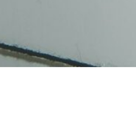
es publics
ngement en
Prénom nom