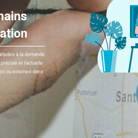
mains
ation
’études à la demande
récise et factuelle
es ou externes dans