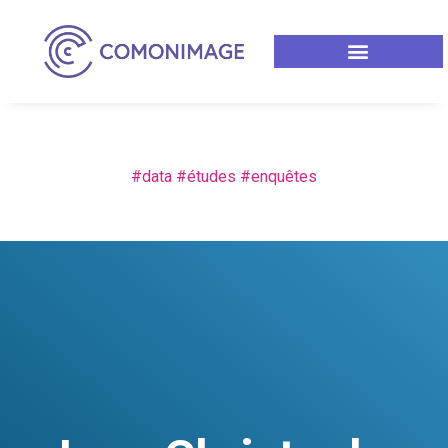
#data #études #enquêtes