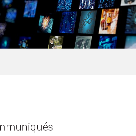
n
ommuniqués