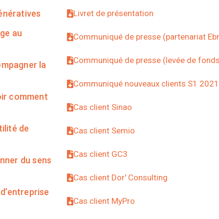
génératives
Livret de présentation
ge au
Communiqué de presse (partenariat Eb
Communiqué de presse (levée de fonds
compagner la
Communiqué nouveaux clients S1 2021
voir comment
Cas client Sinao
ilité de
Cas client Semio
Cas client GC3
onner du sens
Cas client Dor' Consulting
 d’entreprise
Cas client MyPro