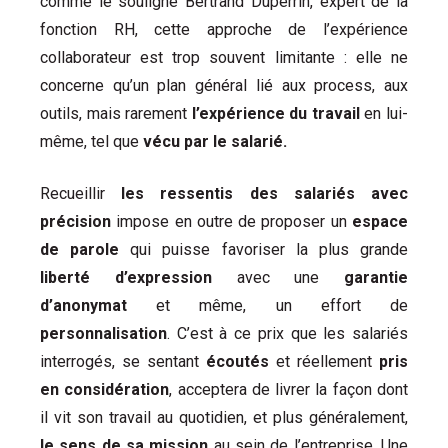
comme le souligne Bertrand Duperrin, expert de la
fonction RH, cette approche de l’expérience
collaborateur est trop souvent limitante : elle ne
concerne qu’un plan général lié aux process, aux
outils, mais rarement
l’expérience du travail
en lui-
même, tel que
vécu par le salarié.
Recueillir
les ressentis des salariés avec
précision
impose en outre de proposer un
espace
de parole
qui puisse favoriser la plus grande
liberté d’expression
avec une
garantie
d’anonymat
et même, un effort de
personnalisation
. C’est à ce prix que les salariés
interrogés, se sentant
écoutés
et réellement
pris
en considération
, acceptera de livrer la façon dont
il vit son travail au quotidien, et plus généralement,
le sens de sa mission
au sein de l’entreprise. Une