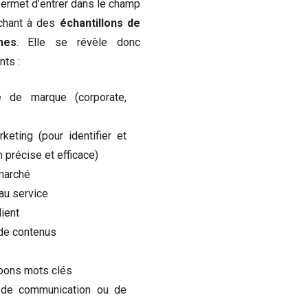
e permet d’entrer dans le champ
achant à des
échantillons de
nes
. Elle se révèle donc
nts :
e de marque (corporate,
keting (pour identifier et
 précise et efficace)
marché
au service
ient
 de contenus
 bons mots clés
de communication ou de