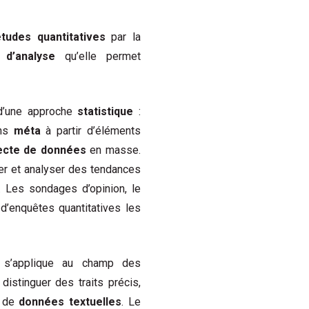
études quantitat
ives
par la
 d’analyse
qu’elle permet
d’une approche
statistique
:
ons
méta
à partir d’éléments
lecte de données
en masse.
er et analyser des tendances
. Les sondages d’opinion, le
 d’enquêtes quantitatives les
 s’applique au champ des
istinguer des traits précis,
e de
données textuelles
. Le