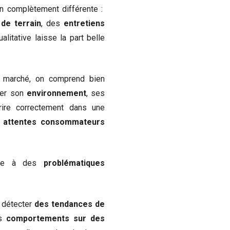
n complètement différente :
de terrain
, des
entretiens
litative laisse la part belle
e marché, on comprend bien
ier son
environnement
, ses
ire correctement dans une
s
attentes consommateurs
ndre à des
problématiques
e détecter
des tendances de
es
comportements sur des